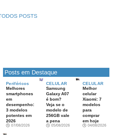
TODOS POSTS
Posts em Destaque
Periféricos
CELULAR
CELULAR
Melhores
Samsung
Melhor
smartphones
Galaxy A07
celular
em
é bom?
Xiaomi: 7
desempenho:
Veja se o
modelos
3 modelos
modelo de
para
potentes em
256GB vale
comprar
2026
a pena
em hoje
07/08/2026
05/08/2026
04/08/2026