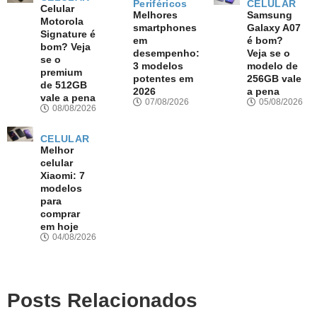
Periféricos
CELULAR
Celular
Melhores
Samsung
Motorola
smartphones
Galaxy A07
Signature é
em
é bom?
bom? Veja
desempenho:
Veja se o
se o
3 modelos
modelo de
premium
potentes em
256GB vale
de 512GB
2026
a pena
vale a pena
07/08/2026
05/08/2026
08/08/2026
CELULAR
Melhor
celular
Xiaomi: 7
modelos
para
comprar
em hoje
04/08/2026
Posts Relacionados