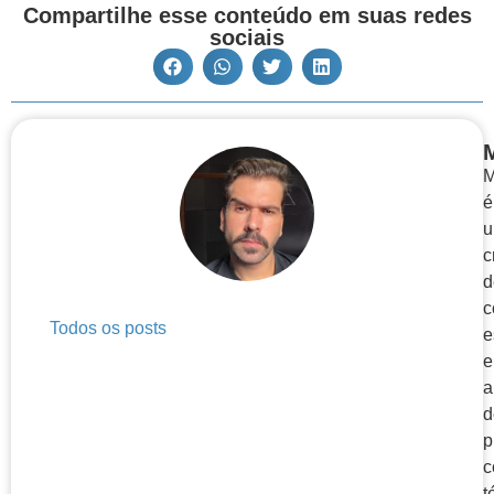
Compartilhe esse conteúdo em suas redes
sociais
M
é
c
d
c
Todos os posts
e
a
d
p
c
t