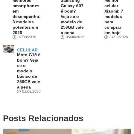
Melhores
Samsung
Melhor
smartphones
Galaxy A07
celular
em
é bom?
Xiaomi: 7
desempenho:
Veja se o
modelos
3 modelos
modelo de
para
potentes em
256GB vale
comprar
2026
a pena
em hoje
07/08/2026
05/08/2026
04/08/2026
CELULAR
Moto G15 é
bom? Veja
se o
modelo
básico de
256GB vale
a pena
02/08/2026
Posts Relacionados