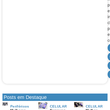
p
e
i
c
p
e
c
Posts em Destaque
Periféricos
CELULAR
CELULAR