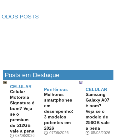
TODOS POSTS
Posts em Destaque
CELULAR
Periféricos
CELULAR
Celular
Melhores
Samsung
Motorola
smartphones
Galaxy A07
Signature é
em
é bom?
bom? Veja
desempenho:
Veja se o
se o
3 modelos
modelo de
premium
potentes em
256GB vale
de 512GB
2026
a pena
vale a pena
07/08/2026
05/08/2026
08/08/2026