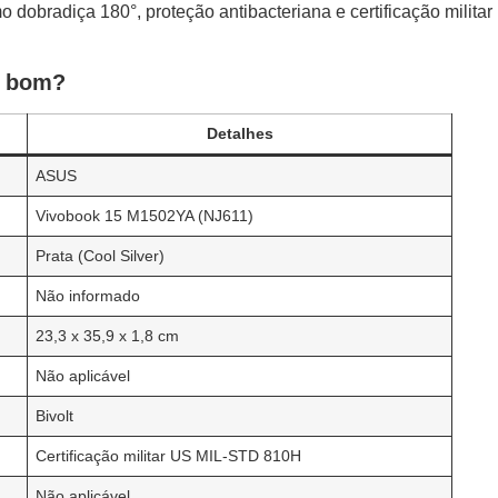
mo dobradiça 180°, proteção antibacteriana e certificação militar
É bom?
Detalhes
ASUS
Vivobook 15 M1502YA (NJ611)
Prata (Cool Silver)
Não informado
23,3 x 35,9 x 1,8 cm
Não aplicável
Bivolt
Certificação militar US MIL-STD 810H
Não aplicável