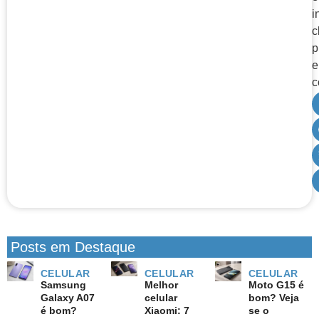
i
c
p
e
c
Posts em Destaque
CELULAR
CELULAR
CELULAR
Samsung
Melhor
Moto G15 é
Galaxy A07
celular
bom? Veja
é bom?
Xiaomi: 7
se o