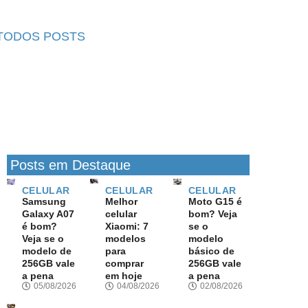
TODOS POSTS
Posts em Destaque
CELULAR
CELULAR
CELULAR
Samsung
Melhor
Moto G15 é
Galaxy A07
celular
bom? Veja
é bom?
Xiaomi: 7
se o
Veja se o
modelos
modelo
modelo de
para
básico de
256GB vale
comprar
256GB vale
a pena
em hoje
a pena
05/08/2026
04/08/2026
02/08/2026