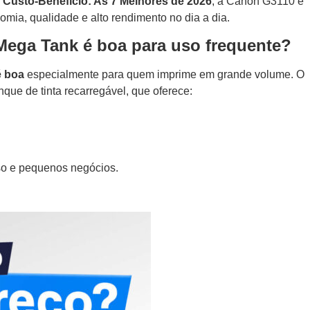
 Custo-Benefício: As 7 Melhores de 2026
, a Canon G3110 é
ia, qualidade e alto rendimento no dia a dia.
Mega Tank é boa para uso frequente?
é boa
especialmente para quem imprime em grande volume. O
nque de tinta recarregável, que oferece:
nso e pequenos negócios.