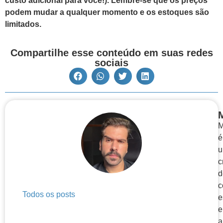
custo adicional para você!). Lembre-se que os preços
podem mudar a qualquer momento e os estoques são
limitados.
Compartilhe esse conteúdo em suas redes
sociais
M
é
c
d
c
Todos os posts
e
a