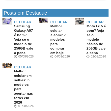
Posts em Destaque
CELULAR
CELULAR
CELULAR
Samsung
Melhor
Moto G15 é
Galaxy A07
celular
bom? Veja
é bom?
Xiaomi: 7
se o
Veja se o
modelos
modelo
modelo de
para
básico de
256GB vale
comprar
256GB vale
a pena
em hoje
a pena
05/08/2026
04/08/2026
02/08/2026
CELULAR
Melhor
celular em
selfies: 5
modelos
para
acertar nas
fotos em
2026
01/08/2026