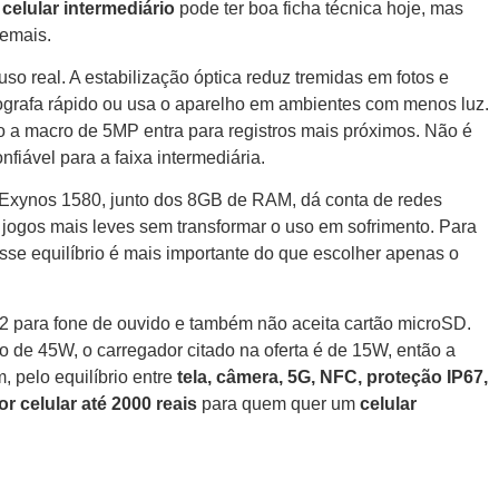
m
celular intermediário
pode ter boa ficha técnica hoje, mas
demais.
 real. A estabilização óptica reduz tremidas em fotos e
ografa rápido ou usa o aparelho em ambientes com menos luz.
 a macro de 5MP entra para registros mais próximos. Não é
iável para a faixa intermediária.
ynos 1580, junto dos 8GB de RAM, dá conta de redes
s e jogos mais leves sem transformar o uso em sofrimento. Para
esse equilíbrio é mais importante do que escolher apenas o
P2 para fone de ouvido e também não aceita cartão microSD.
 de 45W, o carregador citado na oferta é de 15W, então a
 pelo equilíbrio entre
tela, câmera, 5G, NFC, proteção IP67,
r celular até 2000 reais
para quem quer um
celular