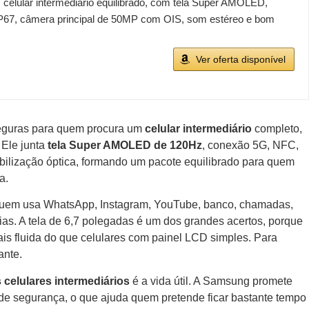
celular intermediário equilibrado, com tela Super AMOLED,
P67, câmera principal de 50MP com OIS, som estéreo e bom
Ver oferta disponível
eguras para quem procura um
celular intermediário
completo,
 Ele junta
tela Super AMOLED de 120Hz
, conexão 5G, NFC,
bilização óptica, formando um pacote equilibrado para quem
a.
quem usa WhatsApp, Instagram, YouTube, banco, chamadas,
ias. A tela de 6,7 polegadas é um dos grandes acertos, porque
ais fluida do que celulares com painel LCD simples. Para
ante.
 celulares intermediários
é a vida útil. A Samsung promete
 de segurança, o que ajuda quem pretende ficar bastante tempo