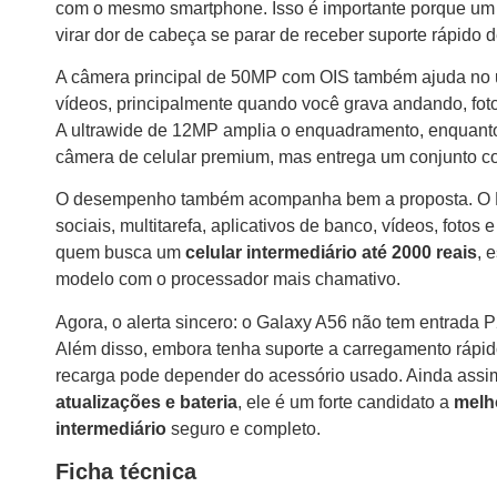
com o mesmo smartphone. Isso é importante porque u
virar dor de cabeça se parar de receber suporte rápido 
A câmera principal de 50MP com OIS também ajuda no uso
vídeos, principalmente quando você grava andando, fot
A ultrawide de 12MP amplia o enquadramento, enquanto
câmera de celular premium, mas entrega um conjunto conf
O desempenho também acompanha bem a proposta. O Ex
sociais, multitarefa, aplicativos de banco, vídeos, foto
quem busca um
celular intermediário até 2000 reais
, 
modelo com o processador mais chamativo.
Agora, o alerta sincero: o Galaxy A56 não tem entrada 
Além disso, embora tenha suporte a carregamento rápido
recarga pode depender do acessório usado. Ainda assim,
atualizações e bateria
, ele é um forte candidato a
melho
intermediário
seguro e completo.
Ficha técnica