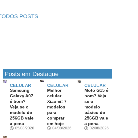
TODOS POSTS
Posts em Destaque
CELULAR
CELULAR
CELULAR
Samsung
Melhor
Moto G15 é
Galaxy A07
celular
bom? Veja
é bom?
Xiaomi: 7
se o
Veja se o
modelos
modelo
modelo de
para
básico de
256GB vale
comprar
256GB vale
a pena
em hoje
a pena
05/08/2026
04/08/2026
02/08/2026