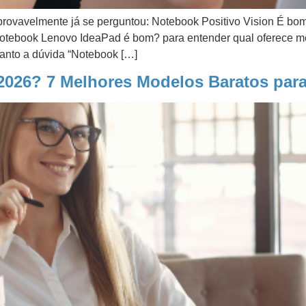
rovavelmente já se perguntou: Notebook Positivo Vision É bo
tebook Lenovo IdeaPad é bom? para entender qual oferece me
uanto a dúvida “Notebook […]
2026? 7 Melhores Modelos Baratos par