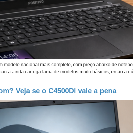
m modelo nacional mais completo, com preço abaixo de noteboo
 marca ainda carrega fama de modelos muito básicos, então a dúv
om? Veja se o C4500Di vale a pena