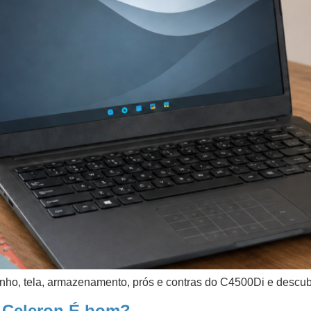
ho, tela, armazenamento, prós e contras do C4500Di e descub
4 Celeron É bom?